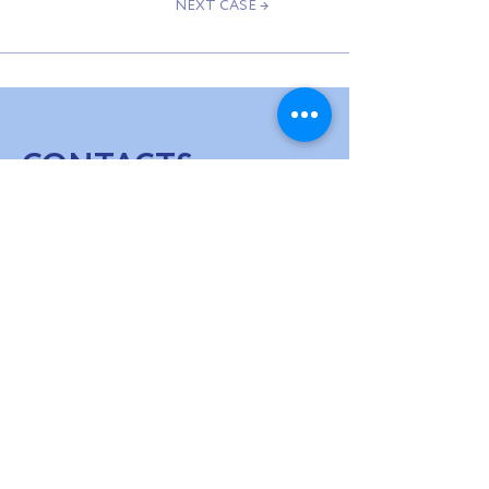
NEXT CASE →
CONTACTS
WE ARE IN
TOUCH
hello@usv.fund
SUBSCRIBE TO OUR NEWSLETTER