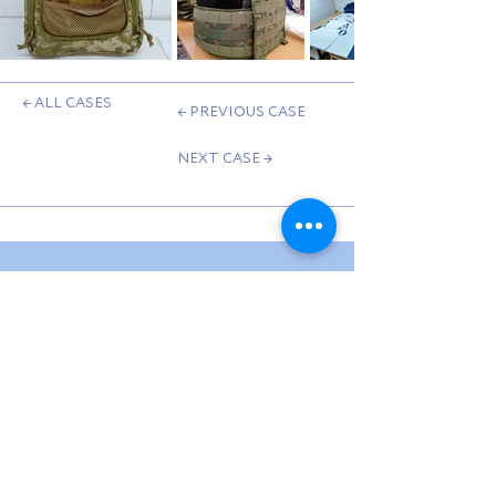
← ALL CASES
← PREVIOUS CASE
NEXT CASE →
CONTACTS
WE ARE IN
TOUCH
hello@usv.fund