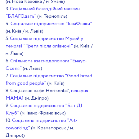
(м. Нова Каховка / м. Умань)
3. 
Соціальний благодійний магазин 
"БЛАГОдать"
 (м. Тернопіль)
4. 
Соціальне підприємство "ІнваФішки"
(м. Київ / м. Львів)
5. 
Соціальне підприємство Музей у 
темряві "Третя після опівночі"
 (м. Київ / 
м. Львів)
6.
 Cпільнота взаємодопомоги "Емаус-
Оселя" 
(м. Львів)
7. 
Соціальне підприємство "Good bread 
from good people"
 (м. Київ)
8. Соціальне кафе Horisontal', 
пекарня 
МАМА1
 (м. Дніпро)
9. 
Соціальне підприємство "Ба і ДІ 
Клуб"
 (м. Івано-Франківськ)
10. 
Соціальне підприємство "Art-
coworking"
 (м. Краматорськ / м. 
Дніпро))