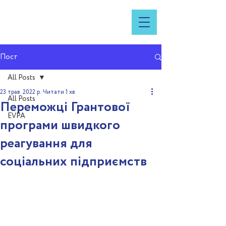
Пост
All Posts
23 трав. 2022 р.
Читати 1 хв
All Posts
Переможці Грантової
EVPA
програми швидкого
реагування для
соціальних підприємств