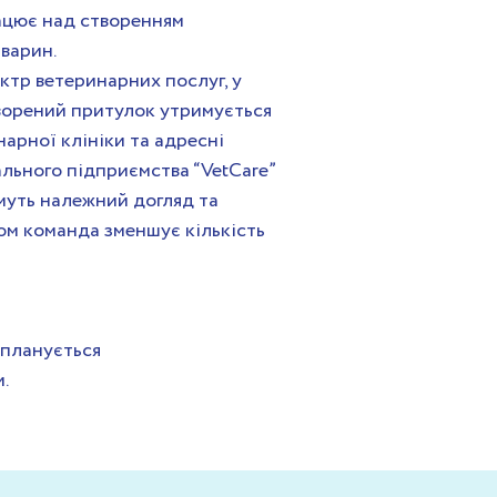
ацює над створенням
тварин.
ктр ветеринарних послуг, у
ворений притулок утримується
арної клініки та адресні
ального підприємства “VetCare”
муть належний догляд та
ом команда зменшує кількість
 планується
.