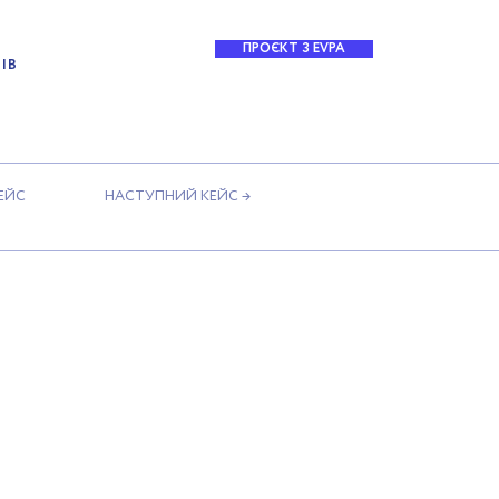
ПРОЄКТ З EVPA
ІВ
КЕЙС
НАСТУПНИЙ КЕЙС →