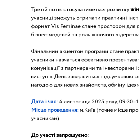
Третій потік стосуватиметься розвитку 
жі
учасниці зможуть отримати практичні інстр
формат Vis Feminae стане простором для д
бізнес-моделей та роль жіночого лідерства
Фінальним акцентом програми стане практич
учасники навчаться ефективно презентуват
комунікації з партнерами та інвесторами і
виступів. День завершиться підсумковою се
нагодою для нових знайомств, обміну ідея
Дата і час:
4 листопада 2025 року, 09:30–1
Місце проведення:
 м.Київ (точне місце п
учасникам)
До участі запрошуємо: