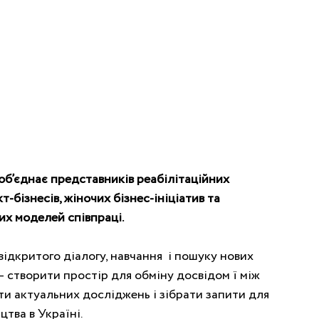
 об’єднає представників реабілітаційних 
-бізнесів, жіночих бізнес-ініціатив та 
их моделей співпраці.
дкритого діалогу, навчання  і пошуку нових 
– створити простір для обміну досвідом ї між 
ти актуальних досліджень і зібрати запити для 
тва в Україні.