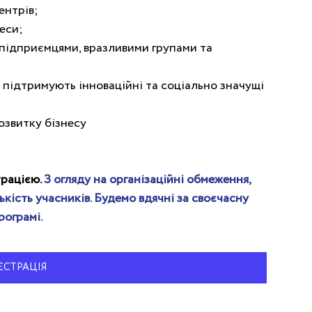
ентрів;
еси;
підприємцями, вразливими групами та 
кі підтримують інноваційні та соціально значущі 
розвитку бізнесу
рацією. 
З огляду на організаційні обмеження, 
ість учасників. Будемо вдячні за своєчасну 
рограмі.
ЄСТРАЦІЯ