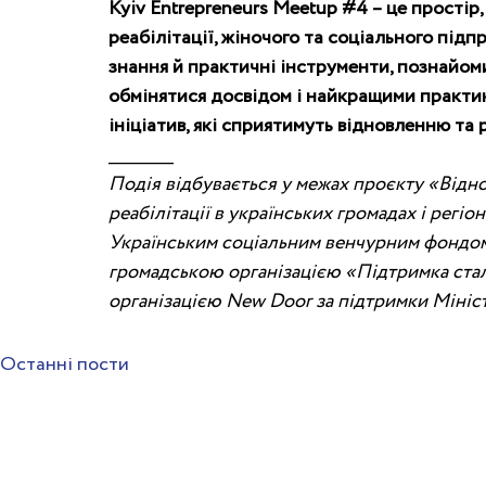
Kyiv Entrepreneurs Meetup 
#4
 – це простір
реабілітації, жіночого та соціального під
знання й практичні інструменти, познайоми
обмінятися досвідом і найкращими практик
ініціатив, які сприятимуть відновленню та 
__________
Подія відбувається у межах проєкту «Відн
реабілітації в українських громадах і регіо
Українським соціальним венчурним фондом (
громадською організацією «Підтримка стал
організацією New Door за підтримки Мініст
Останні пости