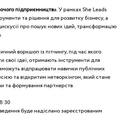
ночого підприємництв
а. У рамках She Leads 
ументи та рішення для розвитку бізнесу, а 
искусії про пошук нових ідей, трансформацію 
.
ний воркшоп із пітчингу, під час якого 
и свої ідеї, отримають інструменти для 
 зможуть відпрацювати навички публічних 
сією та відкритим нетворкінгом, який стане 
ми та формування партнерств.
8:30
роведення буде надіслано зареєстрованим 