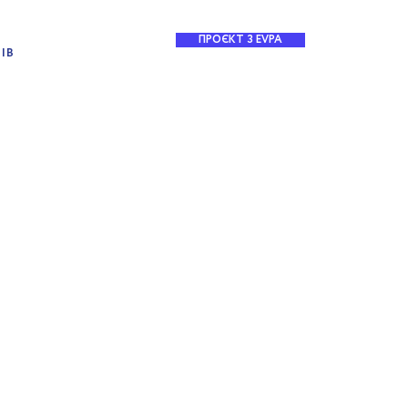
ПРОЄКТ З EVPA
ІВ