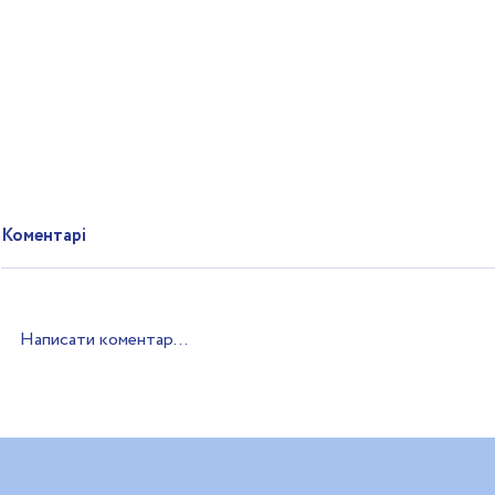
Коментарі
Написати коментар...
Українські реабілітаційні
Німецькі па
центри переймали досвід
імпакт-інве
латвійських колег
рішення та 
відновленн