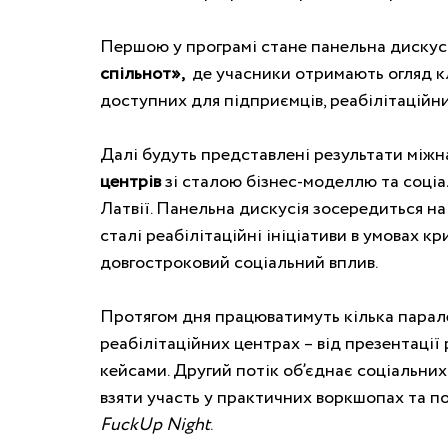
Першою у програмі стане панельна дискус
спільнот»,  
де учасники отримають огляд клю
доступних для підприємців, реабілітаційних
Далі будуть представлені результати між
центрів 
зі сталою бізнес-моделлю та соціал
Латвії. Панельна дискусія зосередиться на
сталі реабілітаційні ініціативи в умовах к
довгостроковий соціальний вплив. 
Протягом дня працюватимуть кілька парал
реабілітаційних центрах – від презентації 
кейсами. Другий потік об’єднає соціальних 
взяти участь у практичних воркшопах та п
FuckUp Night
. 