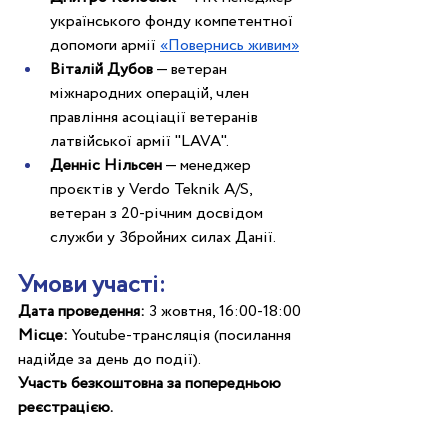
українського фонду компетентної 
допомоги армії 
«Повернись живим»
Віталій Дубов
 — ветеран 
міжнародних операцій, член 
правління асоціації ветеранів 
латвійської армії "LAVA".
Денніс Нільсен
 — менеджер 
проєктів у Verdo Teknik A/S, 
ветеран з 20-річним досвідом 
служби у Збройних силах Данії.
Умови участі:
Дата проведення: 
3 жовтня, 16:00-18:00
Місце: 
Youtube-трансляція (посилання 
надійде за день до події).
Участь безкоштовна за попередньою 
реєстрацією. 