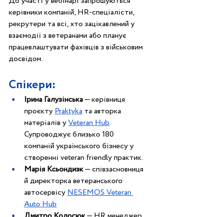
До участі у вебінарі запрошуються 
керівники компаній, HR-спеціалісти, 
рекрутери та всі, хто зацікавлений у 
взаємодії з ветеранами або планує 
працевлаштувати фахівців з військовим 
досвідом.
Спікери: 
Ірина Галузінська
 — керівниця 
проєкту 
Praktyka
 та авторка 
матеріалів у 
Veteran Hub
. 
Супроводжує близько 180 
компаній українського бізнесу у 
створенні veteran friendly практик.
Марія Ксьондизк
 — співзасновниця 
й директорка ветеранського 
автосервісу 
NESEMOS Veteran 
Auto Hub
Дмитро Колосюк
 — HR менеджер 