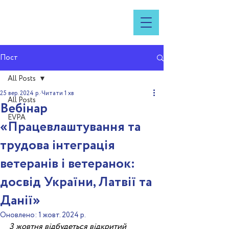
Пост
All Posts
25 вер. 2024 р.
Читати 1 хв
All Posts
Вебінар
EVPA
«Працевлаштування та
трудова інтеграція
ветеранів і ветеранок:
досвід України, Латвії та
Данії»
Оновлено:
1 жовт. 2024 р.
3 жовтня відбудеться відкритий 